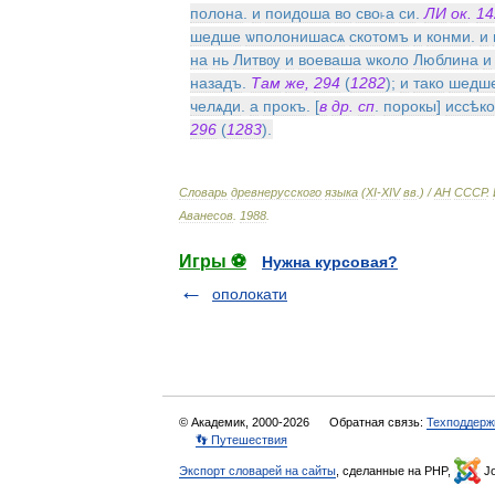
полона
.
и
поидоша
во
сво˫а
си
.
ЛИ
ок
.
14
шедше
ѡполонишасѧ
скотомъ
и
конми
.
и
на
нь
Литвѹ
и
воеваша
ѡколо
Люблина
и
назадъ
.
Там
же
,
294
(
1282
);
и
тако
шедш
челѧди
.
а
прокъ
. [
в
др
.
сп
.
порокы
]
иссѣк
296
(
1283
).
Словарь
древнерусского
языка
(
XI
-
XIV
вв
.) /
АН
СССР
.
Аванесов
.
1988
.
Игры ⚽
Нужна курсовая?
ополокати
© Академик, 2000-2026
Обратная связь:
Техподдерж
👣 Путешествия
Экспорт словарей на сайты
, сделанные на PHP,
Jo