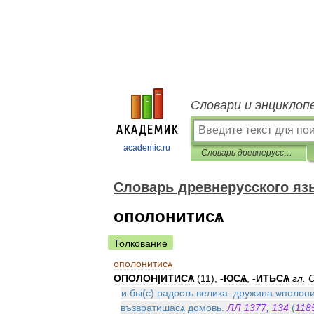
Словари и энциклоп
academic.ru
Словарь древнерусского языка (XI-XIV вв.)
Словарь древнерусского язык
ополонитисѧ
Толкование
ополонитисѧ
ОПОЛОН
|
ИТИСѦ
(
11
),
-
ЮСѦ
,
-
ИТЬСѦ
гл
.
и
бы
(
с
)
радость
велика
.
дружина
ѡполон
възвратишасѧ
домовь
.
ЛЛ
1377
,
134
(
118