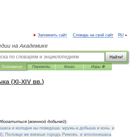
Запомнить сайт
Словарь на свой сайт
RU
едии на Академике
Найти!
Толкования
Переводы
Книги
Игры ⚽
а (XI-XIV вв.)
Обогатиться
(
военной
добычей
)
:
ишасѧ
и
колодни
кы
поведоша
.
ѡружь˫а
добыша
и
конь
.
и
5
);
Половци
же
вземше
городъ
Римовъ
.
и
ѡполонишасѧ